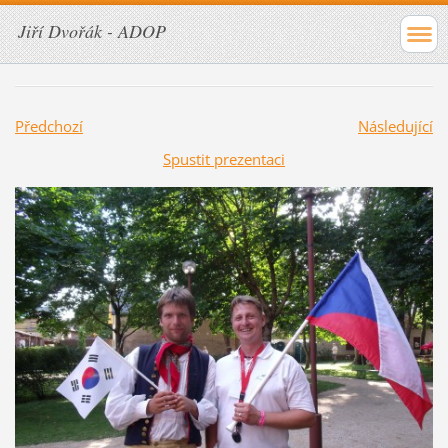
Jiří Dvořák - ADOP
Předchozí
Následující
Spustit prezentaci