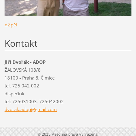
« Zpět
Kontakt
Jiří Dvořák - ADOP
ŽALOVSKÁ 108/8
18100 - Praha 8, Čimice
tel. 725 042 002
dispečink
tel: 725031003, 725042002
dvorak.a
dop@gmai
l.com
© 2013 Všechna práva vyhrazena.