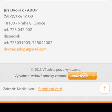
Jiří Dvořák - ADOP
ŽALOVSKÁ 108/8
18100 - Praha 8, Čimice
tel. 725 042 002
dispečink
tel: 725031003, 725042002
dvorak.a
dop@gmai
l.com
© 2013 Všechna práva vyhrazena.
Vytvořte si webové stránky zdarma!
Zobrazit:
Mobilní verzi
|
Standardní verzi