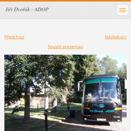
Jiří Dvořák - ADOP
Předchozí
Následující
Spustit prezentaci