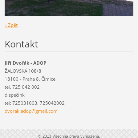
« Zpět
Kontakt
Jiří Dvořák - ADOP
ŽALOVSKÁ 108/8
18100 - Praha 8, Čimice
tel. 725 042 002
dispečink
tel: 725031003, 725042002
dvorak.a
dop@gmai
l.com
© 2013 Všechna práva vyhrazena.